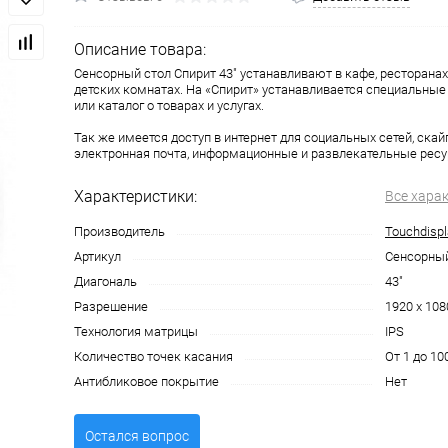
Описание товара:
Сенсорный стол Спирит 43" устанавливают в кафе, ресторанах,
детских комнатах. На «Спирит» устанавливается специальные
или каталог о товарах и услугах.
Так же имеется доступ в интернет для социальных сетей, скайп
электронная почта, информационные и развлекательные ресу
Характеристики:
Все хара
Производитель
Touchdispl
Артикул
Сенсорный
Диагональ
43"
Разрешение
1920 х 108
Технология матрицы
IPS
Количество точек касания
От 1 до 10
Антибликовое покрытие
Нет
Остался вопрос