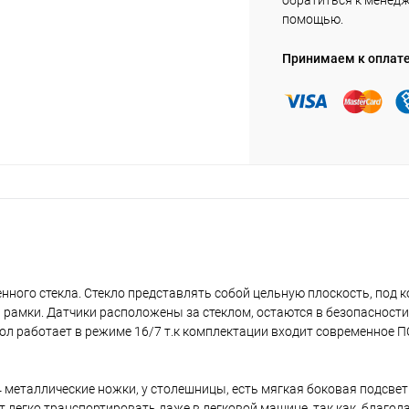
обратиться к менед
помощью.
Принимаем к оплат
нного стекла. Стекло представлять собой цельную плоскость, под 
рамки. Датчики расположены за стеклом, остаются в безопасности
ол работает в режиме 16/7 т.к комплектации входит современное П
 металлические ножки, у столешницы, есть мягкая боковая подсвет
т легко транспортировать даже в легковой машине, так как, благо