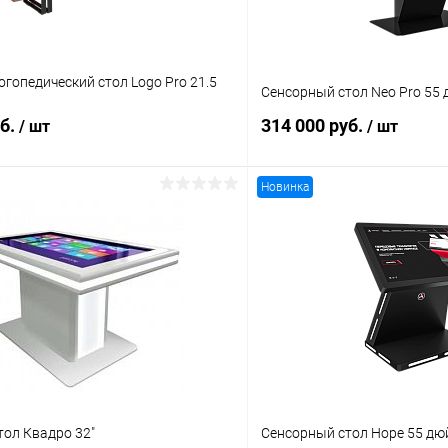
гопедический стол Logo Pro 21.5
Сенсорный стол Neo Pro 55
уб.
314 000 руб.
/ шт
/ шт
Новинка
В корзину
В корз
 клик
Сравнение
Купить в 1 клик
ое
Под заказ
В избранное
тол Квадро 32"
Сенсорный стол Hope 55 д