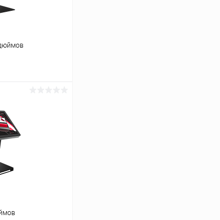
 дюймов
ину
Сравнение
Под заказ
юймов