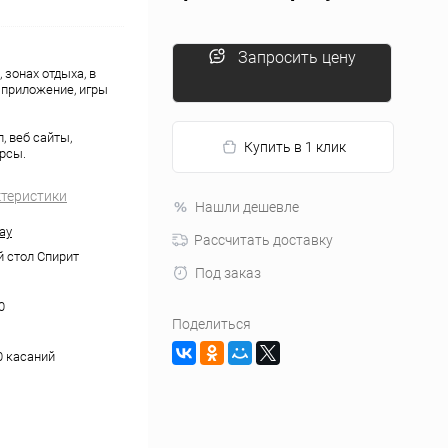
Запросить цену
 зонах отдыха, в
 приложение, игры
, веб сайты,
Купить в 1 клик
рсы.
ктеристики
Нашли дешевле
ay
Рассчитать доставку
 стол Спирит
Под заказ
0
Поделиться
0 касаний