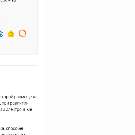
жерам за
е
которой размещена
, при разлитии
О и электронные
ка, способен
даря съемным