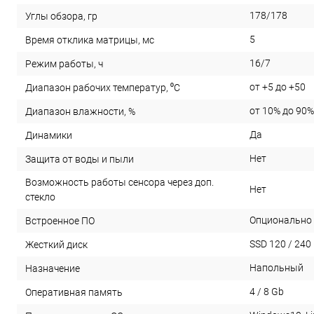
178/178
Углы обзора, гр
5
Время отклика матрицы, мс
16/7
Режим работы, ч
от +5 до +50
Диапазон рабочих температур, ⁰С
от 10% до 90%
Диапазон влажности, %
Да
Динамики
Нет
Защита от воды и пыли
Возможность работы сенсора через доп.
Нет
стекло
Опционально
Встроенное ПО
SSD 120 / 240
Жесткий диск
Напольный
Назначение
4 / 8 Gb
Оперативная память