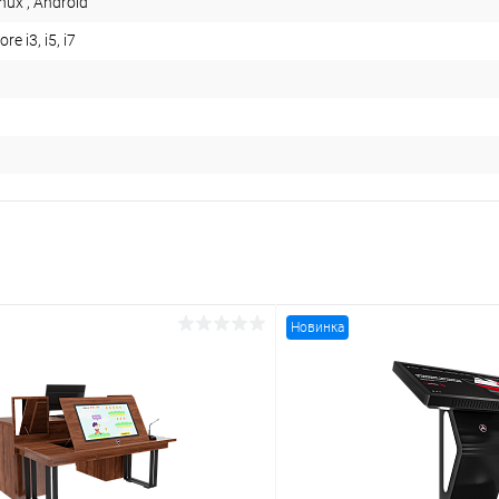
nux , Android
re i3, i5, i7
Новинка