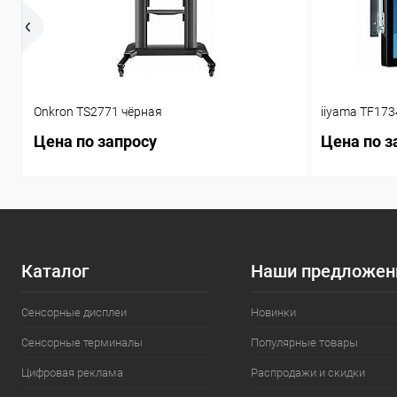
Onkron TS2771 чёрная
iiyama TF17
Цена по запросу
Цена по з
Каталог
Наши предложен
Сенсорные дисплеи
Новинки
Сенсорные терминалы
Популярные товары
Цифровая реклама
Распродажи и скидки