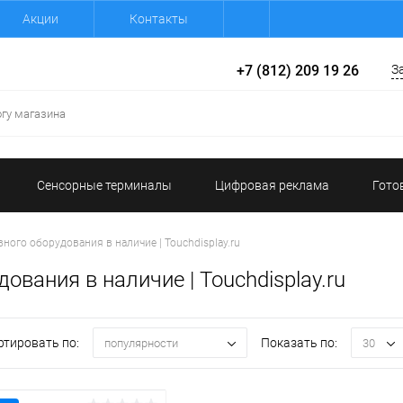
Акции
Контакты
+7 (812) 209 19 26
З
Сенсорные терминалы
Цифровая реклама
Гото
ого оборудования в наличие | Touchdisplay.ru
вания в наличие | Touchdisplay.ru
ртировать по:
Показать по:
популярности
30