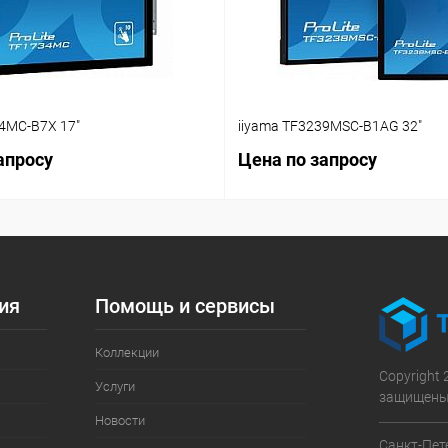
34MC-B7X 17"
iiyama TF3239MSC-B1AG 32"
апросу
Цена по запросу
ия
Помощь и сервисы
Коллекции
Copyright 
Услуги
защищены
Новости
Санкт-Пете