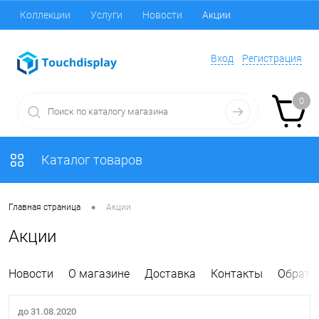
Коллекции
Услуги
Новости
Акции
Вход
Регистрация
0
Каталог товаров
•
Главная страница
Акции
Акции
Новости
О магазине
Доставка
Контакты
Обратн
до 31.08.2020