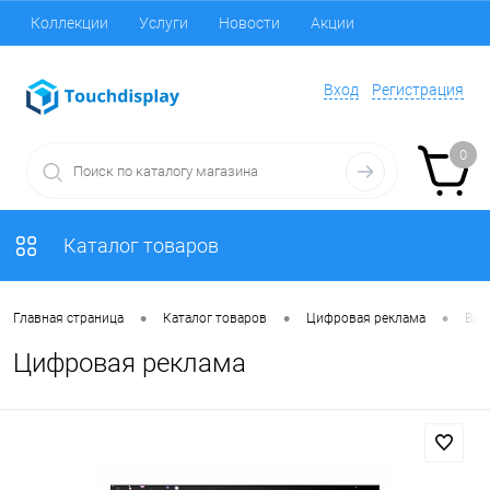
Коллекции
Услуги
Новости
Акции
Вход
Регистрация
0
Каталог товаров
•
•
•
Главная страница
Каталог товаров
Цифровая реклама
Вид
Цифровая реклама