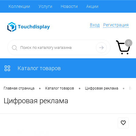
Коллекции
Услуги
Новости
Акции
Вход
Регистрация
0
Каталог товаров
•
•
•
Главная страница
Каталог товаров
Цифровая реклама
Вид
Цифровая реклама