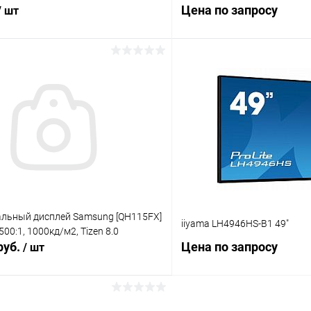
Цена по запросу
/ шт
В корзину
Запросит
 клик
Сравнение
Купить в 1 клик
ое
Под заказ
В избранное
льный дисплей Samsung [QH115FX]
iiyama LH4946HS-B1 49"
00:1, 1000кд/м2, Tizen 8.0
руб.
Цена по запросу
/ шт
В корзину