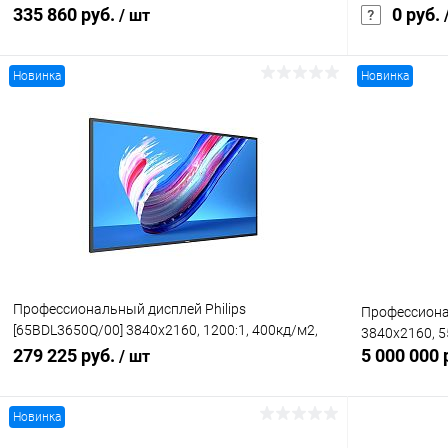
failover, USB auto play, CMND &Control, Smart
335 860 руб.
0 руб.
/ шт
Player, LAN
Новинка
Новинка
В корзину
Купить в 1 клик
Сравнение
Купить в 1
В избранное
Под заказ
В избранн
Профессиональный дисплей Philips
Профессиона
[65BDL3650Q/00] 3840х2160, 1200:1, 400кд/м2,
3840х2160, 55
Android 10
279 225 руб.
5 000 000 
/ шт
Новинка
В корзину