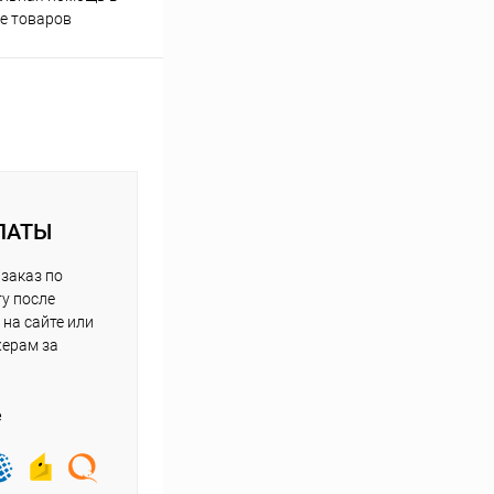
е товаров
ЛАТЫ
заказ по
у после
на сайте или
жерам за
е