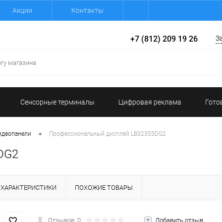
Акции
Контакты
+7 (812) 209 19 26
З
Сенсорные терминалы
Цифровая реклама
Гото
•
идеопанели
Профессиональный дисплей LB3235SDG2
DG2
ХАРАКТЕРИСТИКИ
ПОХОЖИЕ ТОВАРЫ
Отзывов: 0
Добавить отзыв