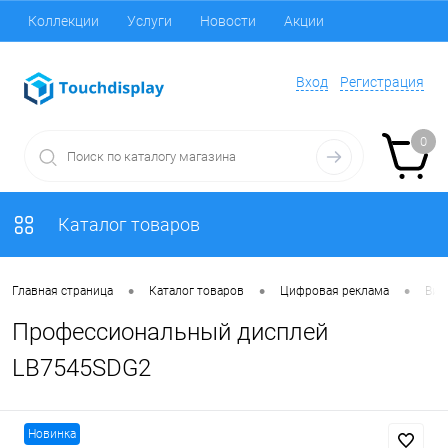
Коллекции
Услуги
Новости
Акции
Вход
Регистрация
0
Каталог товаров
•
•
•
Главная страница
Каталог товаров
Цифровая реклама
Вид
Профессиональный дисплей
LB7545SDG2
Новинка