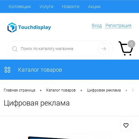
Коллекции
Услуги
Новости
Акции
Вход
Регистрация
0
Каталог товаров
•
•
•
Главная страница
Каталог товаров
Цифровая реклама
Вид
Цифровая реклама