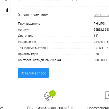
Характеристики:
Все хара
Производитель
PHILIPS
Артикул
55BDL355
Диагональ
55"
Разрешение
3840 x 216
Технология матрицы
IPS D-LED
Яркость, кд/м
350
Контрастность динамическая
500 000:1
Остался вопрос
Принимаем заказы на сайте
нт
Профессиона