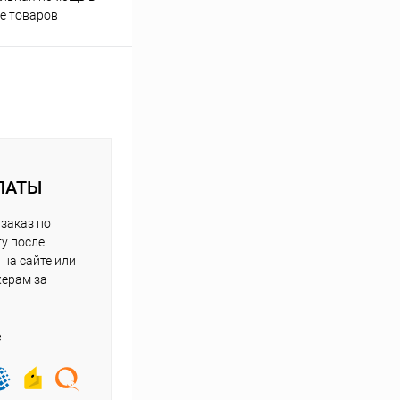
е товаров
ЛАТЫ
заказ по
у после
на сайте или
жерам за
е