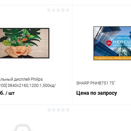
Запросить цену
Запросит
 клик
Сравнение
Купить в 1 клик
ое
Под заказ
В избранное
льный дисплей Philips
SHARP PNHB751 75"
00] 3840х2160,1200:1,500кд/
 DP,Android 11
уб.
Цена по запросу
/ шт
В корзину
Запросит