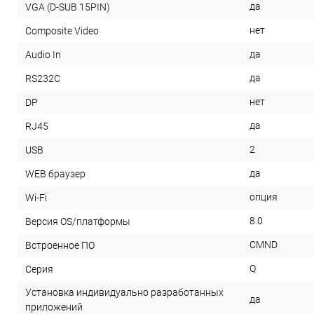
да
VGA (D-SUB 15PIN)
нет
Composite Video
да
Audio In
да
RS232С
нет
DP
да
RJ45
2
USB
да
WEB браузер
опция
Wi-Fi
8.0
Версия OS/платформы
CMND
Встроенное ПО
Q
Серия
Установка индивидуально разработанных
да
приложений