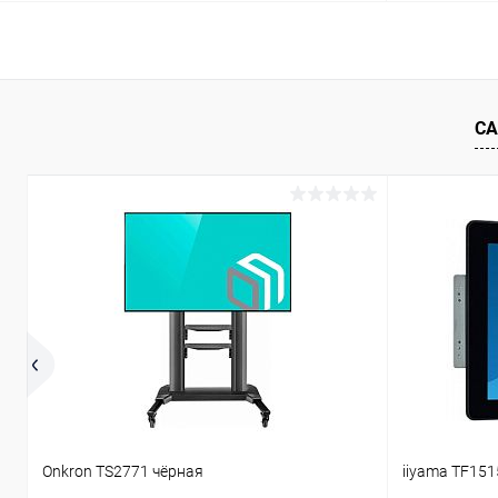
В корзину
Купить в 1 клик
Сравнение
Купить в 1
СА
В избранное
Под заказ
В избранн
Onkron TS2771 чёрная
iiyama TF151