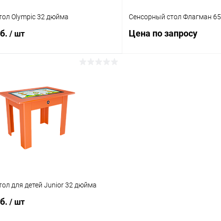
тол Olympic 32 дюйма
Сенсорный стол Флагман 65
уб.
Цена по запросу
/ шт
В корзину
Запросит
 клик
Сравнение
Купить в 1 клик
ое
Под заказ
В избранное
ол для детей Junior 32 дюйма
уб.
/ шт