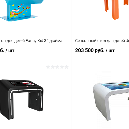
ол для детей Fancy Kid 32 дюйма
Сенсорный стол для детей J
уб.
203 500 руб.
/ шт
/ шт
В корзину
В корз
 клик
Сравнение
Купить в 1 клик
ое
Под заказ
В избранное