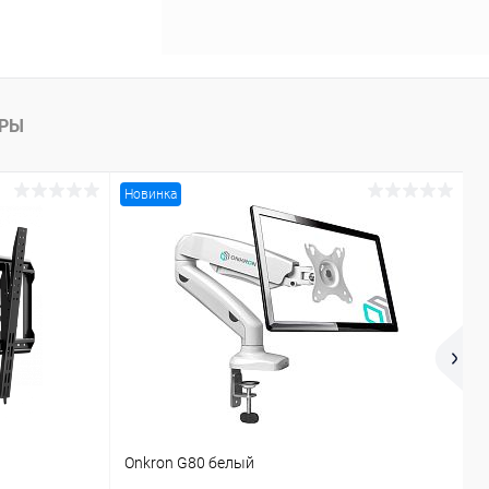
АРЫ
Новинка
Onkron G80 белый
Z