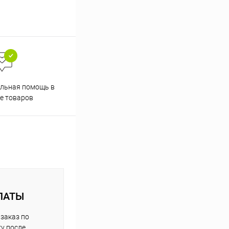
льная помощь в
е товаров
ЛАТЫ
заказ по
у после