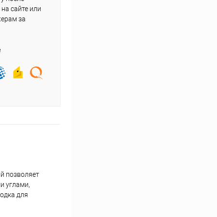
на сайте или
жерам за
е
ый позволяет
и углами,
одка для