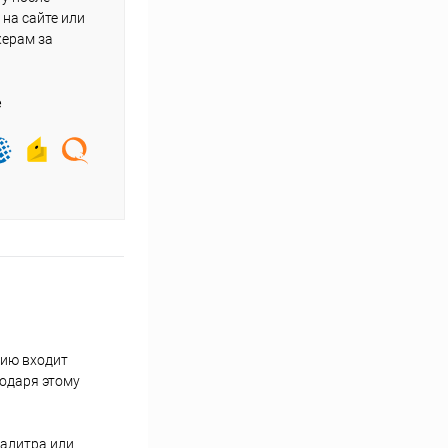
на сайте или
жерам за
е
цию входит
годаря этому
палитра или