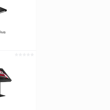
юйма
ину
Сравнение
Под заказ