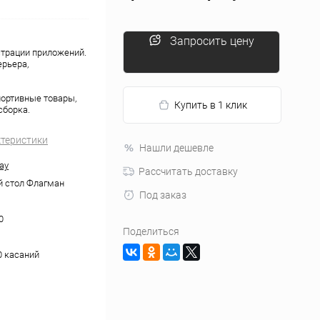
Запросить цену
страции приложений.
ерьера,
портивные товары,
Купить в 1 клик
сборка.
ктеристики
Нашли дешевле
ay
Рассчитать доставку
 стол Флагман
Под заказ
0
Поделиться
0 касаний