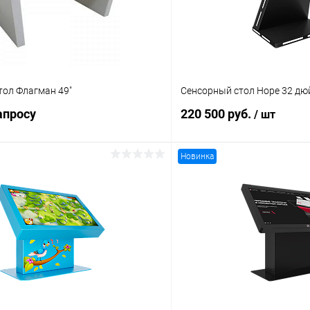
тол Флагман 49"
Сенсорный стол Hope 32 д
апросу
220 500 руб.
/ шт
Новинка
В корз
Запросить цену
Купить в 1 клик
 клик
Сравнение
В избранное
ое
Под заказ