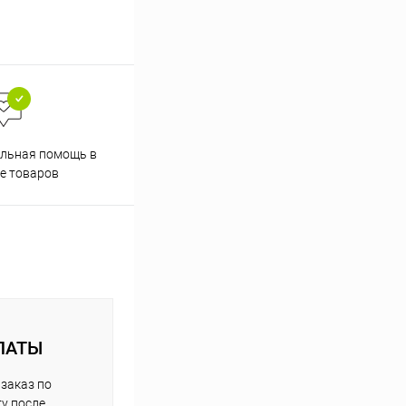
льная помощь в
е товаров
ЛАТЫ
заказ по
у после