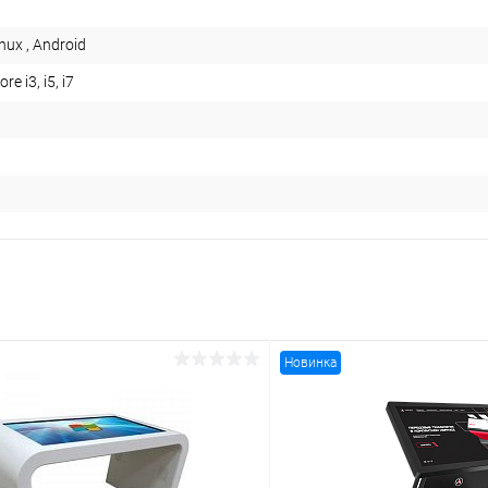
nux , Android
re i3, i5, i7
Новинка