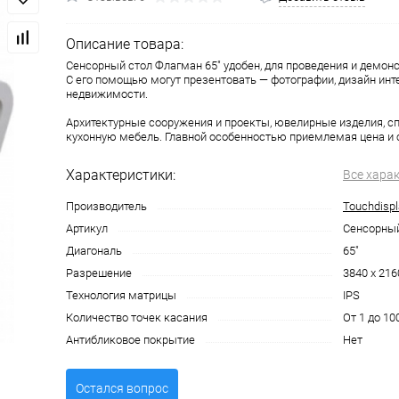
Описание товара:
Сенсорный стол Флагман 65" удобен, для проведения и демон
С его помощью могут презентовать — фотографии, дизайн инт
недвижимости.
Архитектурные сооружения и проекты, ювелирные изделия, с
кухонную мебель. Главной особенностью приемлемая цена и 
Характеристики:
Все хара
Производитель
Touchdispl
Артикул
Сенсорный
Диагональ
65"
Разрешение
3840 x 216
Технология матрицы
IPS
Количество точек касания
От 1 до 10
Антибликовое покрытие
Нет
Остался вопрос