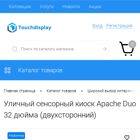
Коллекции
Услуги
Новости
Акции
Вход
Регистрация
0
Каталог товаров
•
•
Главная страница
Каталог товаров
Широкий выбор интерактивног
Уличный сенсорный киоск Apache Duo
32 дюйма (двухсторонний)
Новинка