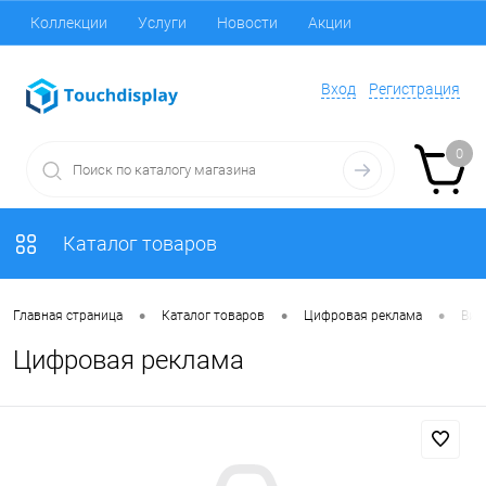
Коллекции
Услуги
Новости
Акции
Вход
Регистрация
0
Каталог товаров
•
•
•
Главная страница
Каталог товаров
Цифровая реклама
Вид
Цифровая реклама