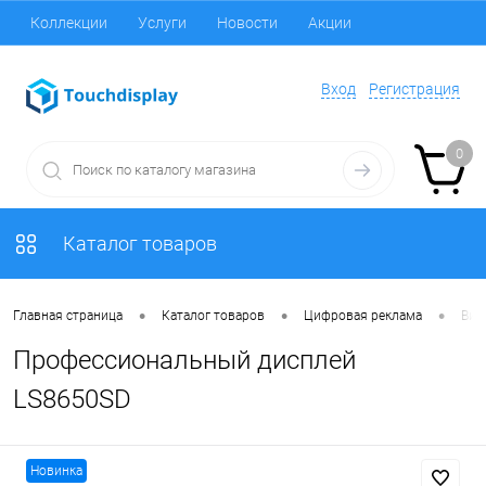
Коллекции
Услуги
Новости
Акции
Вход
Регистрация
0
Каталог товаров
•
•
•
Главная страница
Каталог товаров
Цифровая реклама
Вид
Профессиональный дисплей
LS8650SD
Новинка