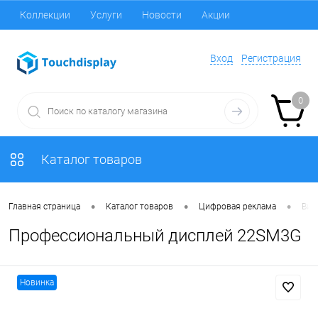
Коллекции
Услуги
Новости
Акции
Вход
Регистрация
0
Каталог товаров
•
•
•
Главная страница
Каталог товаров
Цифровая реклама
Вид
Профессиональный дисплей 22SM3G
Новинка