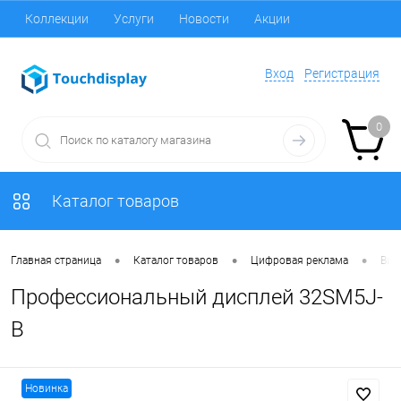
Коллекции
Услуги
Новости
Акции
Вход
Регистрация
0
Каталог товаров
•
•
•
Главная страница
Каталог товаров
Цифровая реклама
Вид
Профессиональный дисплей 32SM5J-
B
Новинка