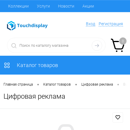
Коллекции
Услуги
Новости
Акции
Вход
Регистрация
0
Каталог товаров
•
•
•
Главная страница
Каталог товаров
Цифровая реклама
Вид
Цифровая реклама