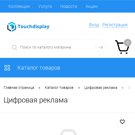
Коллекции
Услуги
Новости
Акции
Вход
Регистрация
0
Каталог товаров
•
•
•
Главная страница
Каталог товаров
Цифровая реклама
Вид
Цифровая реклама