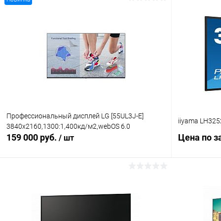
Профессиональный дисплей LG [55UL3J-E]
iiyama LH325
3840х2160,1300:1,400кд/м2,webOS 6.0
159 000 руб.
Цена по з
/ шт
В корзину
Купить в 1 клик
Сравнение
Купить в 1
В избранное
Под заказ