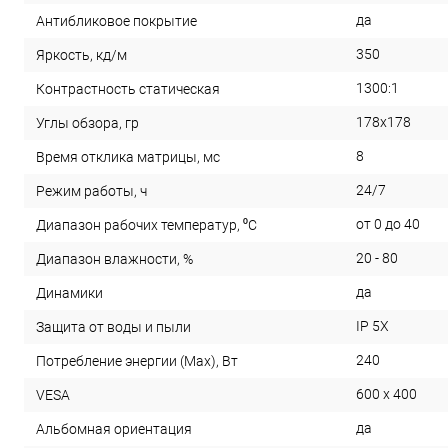
да
Антибликовое покрытие
350
Яркость, кд/м
1300:1
Контрастность статическая
178x178
Углы обзора, гр
8
Время отклика матрицы, мс
24/7
Режим работы, ч
от 0 до 40
Диапазон рабочих температур, ⁰С
20 - 80
Диапазон влажности, %
да
Динамики
IP 5X
Защита от воды и пыли
240
Потребление энергии (Max), Вт
600 x 400
VESA
да
Альбомная ориентация