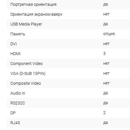
да
Портретная ориентация
нет
Ориентация экраном вверх
да
USB Media Player
опция
Память
нет
DVI
3
HDMI
нет
Component Video
нет
VGA (D-SUB 15PIN)
нет
Composite Video
да
Audio In
да
RS232С
2
DP
да
RJ45