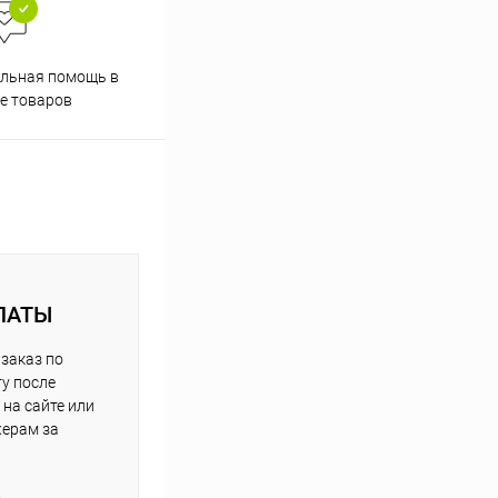
льная помощь в
е товаров
ЛАТЫ
заказ по
у после
на сайте или
жерам за