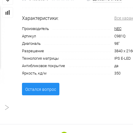
Характеристики:
Все хара
Производитель
NEC
Артикул
C981Q
Диагональ
98"
Разрешение
3840 x 216
Технология матрицы
IPS E-LED
Антибликовое покрытие
да
Яркость, кд/м
350
Остался вопрос