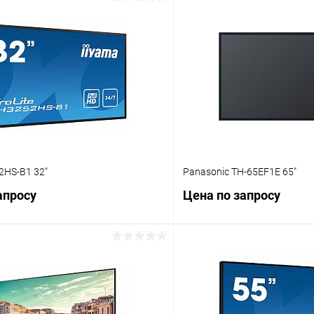
2HS-B1 32"
Panasonic TH-65EF1E 65"
апросу
Цена по запросу
Запросить цену
Запросит
 клик
Сравнение
Купить в 1 клик