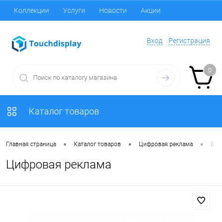
Коллекции
Услуги
Новости
Акции
Вход
Регистрация
0
Каталог товаров
•
•
•
Главная страница
Каталог товаров
Цифровая реклама
Вид
Цифровая реклама