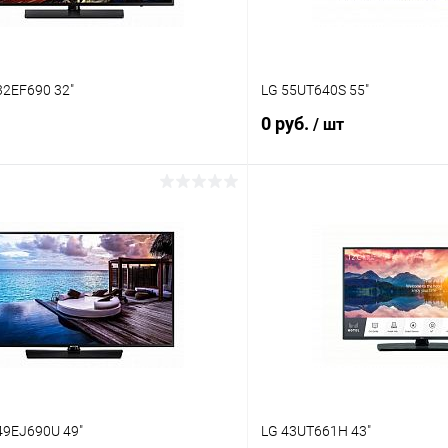
2EF690 32"
LG 55UT640S 55"
0 руб.
/ шт
В корзину
В корз
 клик
Сравнение
Купить в 1 клик
ое
Под заказ
В избранное
9EJ690U 49"
LG 43UT661H 43"