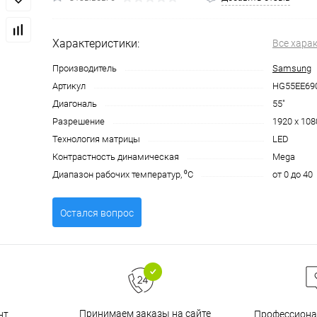
Характеристики:
Все хара
Производитель
Samsung
Артикул
HG55EE69
Диагональ
55"
Разрешение
1920 x 108
Технология матрицы
LED
Контрастность динамическая
Mega
Диапазон рабочих температур, ⁰С
от 0 до 40
Остался вопрос
Принимаем заказы на сайте
нт
Профессиона