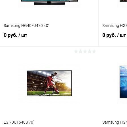
Samsung HG40EJ470 40"
Samsung HG3
0 руб.
0 руб.
/ шт
/ шт
В корзину
Купить в 1 клик
Сравнение
Купить в 1
В избранное
Под заказ
В избранн
LG 70UT640S 70"
Samsung HG4