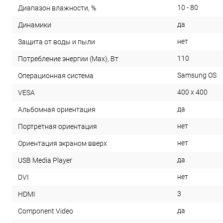
10 - 80
Диапазон влажности, %
да
Динамики
нет
Защита от воды и пыли
110
Потребление энергии (Max), Вт
Samsung OS
Операционная система
400 x 400
VESA
да
Альбомная ориентация
нет
Портретная ориентация
нет
Ориентация экраном вверх
да
USB Media Player
нет
DVI
3
HDMI
да
Component Video