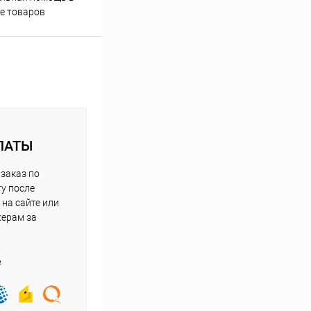
е товаров
ЛАТЫ
заказ по
у после
на сайте или
жерам за
е