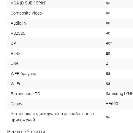
да
VGA (D-SUB 15PIN)
да
Composite Video
да
Audio In
нет
RS232С
нет
DP
да
RJ45
2
USB
да
WEB браузер
да
Wi-Fi
Samsung LYNK
Встроенное ПО
HE690
Серия
Установка индивидуально разработанных
да
приложений
Вес и габариты