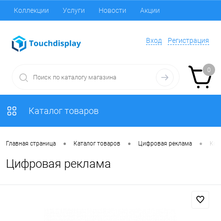
Коллекции
Услуги
Новости
Акции
Вход
Регистрация
0
Каталог товаров
•
•
•
Главная страница
Каталог товаров
Цифровая реклама
Ком
Цифровая реклама