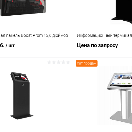
я панель Boost Prom 15,6 дюймов
Информационный терминал 
уб.
Цена по запросу
/ шт
Хит продаж
В корзину
Запросит
 клик
Сравнение
Купить в 1 клик
ое
Под заказ
В избранное