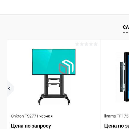
В корзину
Купить в 1 клик
Сравнение
Купить в 1
СА
В избранное
Под заказ
В избранн
Onkron TS2771 чёрная
iiyama TF17
Цена по запросу
Цена по з