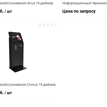
мообслуживания Sirius 19 дюймов
Информационный терминал 
уб.
Цена по запросу
/ шт
В корзину
Запросит
 клик
Сравнение
Купить в 1 клик
ое
Под заказ
В избранное
мообслуживания Cronus 19 дюймов
уб.
/ шт