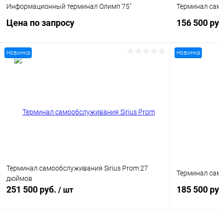
Информационный терминал Олимп 75"
Терминал са
Цена по запросу
156 500 р
Новинка
Новинка
Запросить цену
Купить в 1
Купить в 1 клик
Сравнение
В избранн
В избранное
Под заказ
Терминал самообслуживания Sirius Prom 27
Терминал са
дюймов
251 500 руб.
185 500 р
/ шт