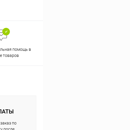
льная помощь в
е товаров
ЛАТЫ
заказ по
у после