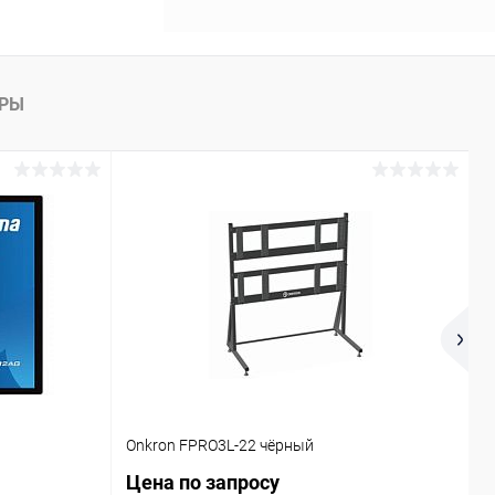
АРЫ
Onkron FPRO3L-22 чёрный
D
Цена по запросу
7