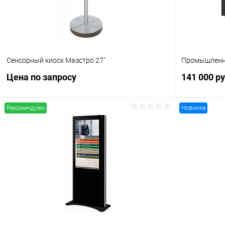
Сенсорный киоск Маэстро 27"
Промышленна
Цена по запросу
141 000 р
Рекомендуем
Новинка
Запросить цену
Купить в 1
Купить в 1 клик
Сравнение
В избранн
В избранное
Под заказ