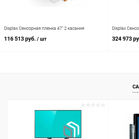
Displax Сенсорная пленка 47" 2 касания
Displax Сенс
116 513 руб.
324 973 р
/ шт
В корзину
Купить в 1 клик
Сравнение
Купить в 1
СА
В избранное
Под заказ
В избранн