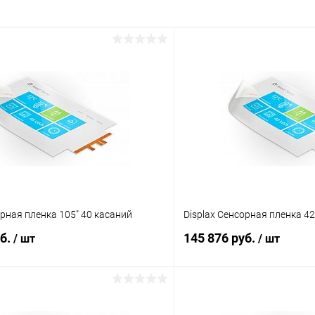
орная пленка 105" 40 касаний
Displax Сенсорная пленка 42
уб.
145 876 руб.
/ шт
/ шт
В корзину
В корз