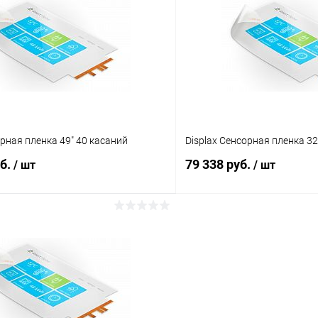
 клик
Сравнение
Купить в 1 клик
ое
Под заказ
В избранное
орная пленка 49" 40 касаний
Displax Сенсорная пленка 32
уб.
79 338 руб.
/ шт
/ шт
В корзину
В корз
 клик
Сравнение
Купить в 1 клик
ое
Под заказ
В избранное