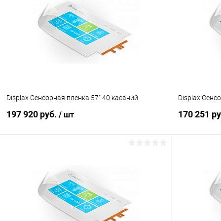
Купить в 1 клик
Сравнение
Купить в 1
В избранное
Под заказ
В избранн
Displax Сенсорная пленка 57" 40 касаний
Displax Сенс
197 920 руб.
170 251 р
/ шт
В корзину
Купить в 1 клик
Сравнение
Купить в 1
В избранное
Под заказ
В избранн