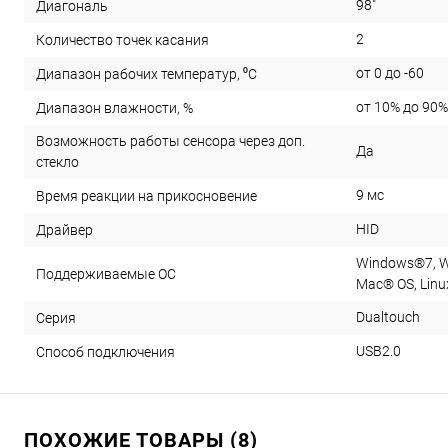
98"
Диагональ
2
Количество точек касания
от 0 до -60
Диапазон рабочих температур, ⁰С
от 10% до 90%
Диапазон влажности, %
Возможность работы сенсора через доп.
Да
стекло
9 мс
Время реакции на прикосновение
HID
Драйвер
Windows®7, W
Поддерживаемые ОС
Mac® OS, Linu
Dualtouch
Серия
USB2.0
Способ подключения
ПОХОЖИЕ ТОВАРЫ (8)