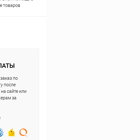
е товаров
ЛАТЫ
заказ по
у после
на сайте или
жерам за
е