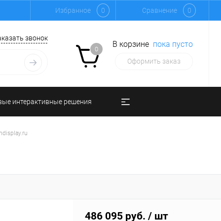
Избранное
0
Сравнение
0
аказать звонок
В корзине
пока пусто
0
Оформить заказ
вые интерактивные решения
display.ru
486 095 руб.
/ шт