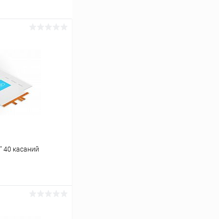
" 40 касаний
ину