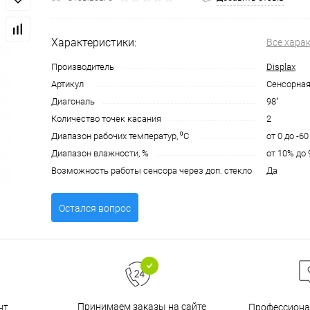
Характеристики:
Все хара
Производитель
Displax
Артикул
Сенсорная
Диагональ
98"
Количество точек касания
2
Диапазон рабочих температур, ⁰С
от 0 до -60
Диапазон влажности, %
от 10% до
Возможность работы сенсора через доп. стекло
Да
Остался вопрос
Принимаем заказы на сайте
нт
Профессиона