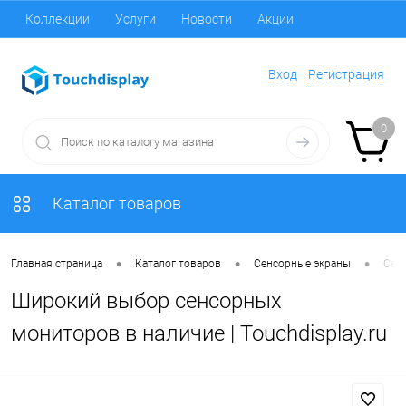
Коллекции
Услуги
Новости
Акции
Вход
Регистрация
0
Каталог товаров
•
•
•
Главная страница
Каталог товаров
Сенсорные экраны
Сен
Широкий выбор сенсорных
мониторов в наличие | Touchdisplay.ru