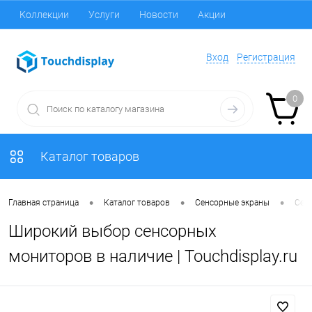
Коллекции
Услуги
Новости
Акции
Вход
Регистрация
0
Каталог товаров
•
•
•
Главная страница
Каталог товаров
Сенсорные экраны
Сен
Широкий выбор сенсорных
мониторов в наличие | Touchdisplay.ru