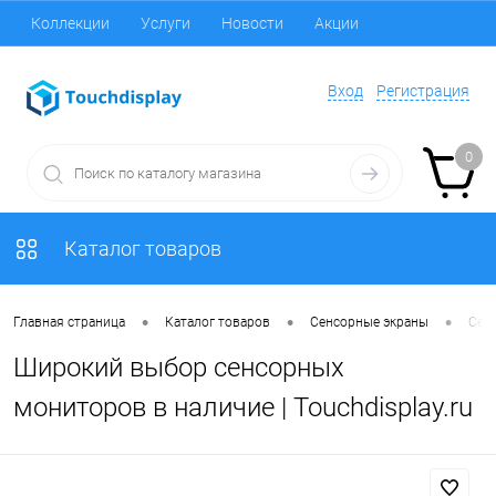
Коллекции
Услуги
Новости
Акции
Вход
Регистрация
0
Каталог товаров
•
•
•
Главная страница
Каталог товаров
Сенсорные экраны
Сен
Широкий выбор сенсорных
мониторов в наличие | Touchdisplay.ru