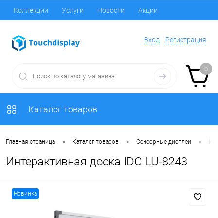
Коллекции
Услуги
Новости
Акции
Вход
Регистрация
0
Каталог товаров
•
•
•
Главная страница
Каталог товаров
Сенсорные дисплеи
Ин
Интерактивная доска IDC LU-8243
Новинка