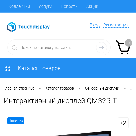
Коллекции
Услуги
Новости
Акции
Вход
Регистрация
0
Каталог товаров
•
•
•
Главная страница
Каталог товаров
Сенсорные дисплеи
Ди
Интерактивный дисплей QM32R-T
Новинка