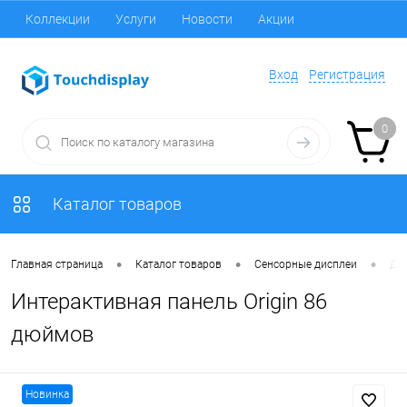
Коллекции
Услуги
Новости
Акции
Вход
Регистрация
0
Каталог товаров
•
•
•
Главная страница
Каталог товаров
Сенсорные дисплеи
Ди
Интерактивная панель Origin 86
дюймов
Новинка