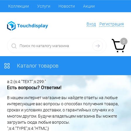
Коллекции
Услуги
Новости
Акции
Вход
Регистрация
0
Каталог товаров
a:2:{s:4:"TEXT";s:299:"
Есть вопросы? Ответим!
В нашем интернет магазине вы найдете ответы на любые
интересующие вас вопросы о способах получения товара,
сроках и условиях доставки, о гарантийных случаях и о
многом другом. Будучи владельцем магазина Вы можете
загрузить сюда любые вопросы.
";s:4:"TYPE";s:4:"HTML";}