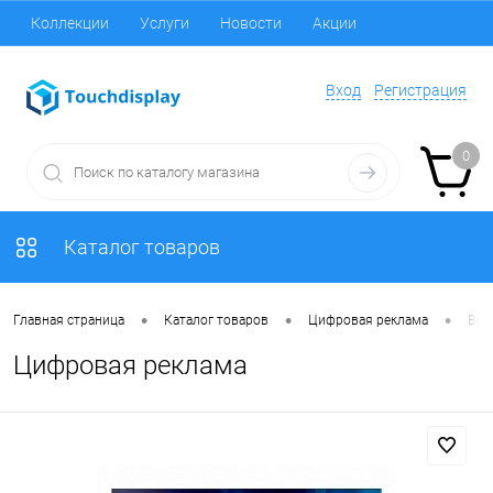
Коллекции
Услуги
Новости
Акции
Вход
Регистрация
0
Каталог товаров
•
•
•
Главная страница
Каталог товаров
Цифровая реклама
Вид
Цифровая реклама