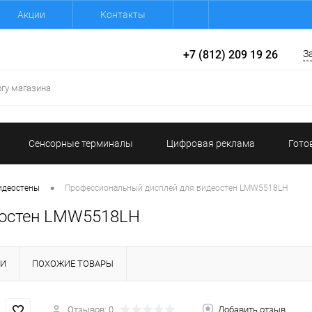
Акции
Контакты
+7 (812) 209 19 26
З
Сенсорные терминалы
Цифровая реклама
Гото
•
идеостены
Профессиональный дисплей для видеостен LMW5518LH
еостен LMW5518LH
КИ
ПОХОЖИЕ ТОВАРЫ
Отзывов: 0
Добавить отзыв