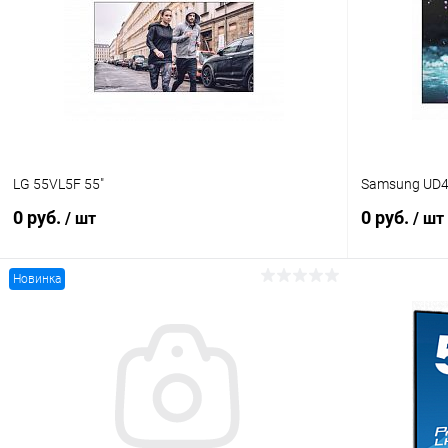
LG 55VL5F 55"
Samsung UD4
0 руб.
0 руб.
/ шт
/ шт
Новинка
В корзину
Купить в 1 клик
Сравнение
Купить в 1
В избранное
Под заказ
В избранн