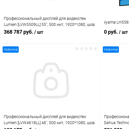
Профессиональный дисплей для видеостен
iiyama LH558
Lumien [LVW5509LL] 55", 500 нит, 1920*1080, шов
0.88 мм, daisy-chain, HDMI IN, DP IN, DP OUT, LAN,
368 787 руб.
0 руб.
/ шт
/ шт
IR, RS232
Новинка
Новинка
В корзину
Купить в 1 клик
Сравнение
Купить в 1
В избранное
Под заказ
В избранн
Профессиональный дисплей для видеостен
Профессиона
Lumien [LVW4618LL] 46", 500 нит, 1920*1080, шов
Dahua Techno
1.8 мм, daisy-chain, HDMI IN, DP IN, DP OUT, LAN,
1920х1080,11