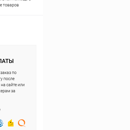
е товаров
ЛАТЫ
заказ по
у после
на сайте или
жерам за
е