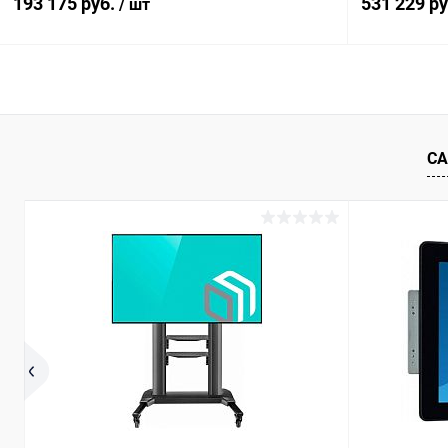
193 175 руб.
531 229 р
/ шт
IR, RS232
0,88мм
В корзину
Купить в 1 клик
Сравнение
Купить в 1
СА
В избранное
Под заказ
В избранн