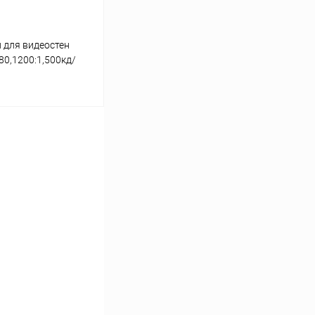
 для видеостен
80,1200:1,500кд/
м
ину
Сравнение
Под заказ