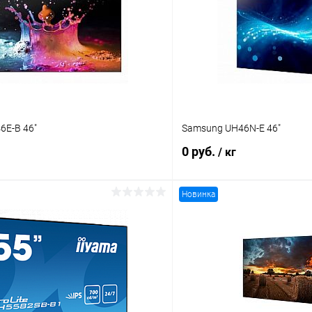
6E-B 46"
Samsung UH46N-E 46"
0 руб.
/ кг
Новинка
В корзину
В корз
 клик
Сравнение
Купить в 1 клик
ое
Под заказ
В избранное