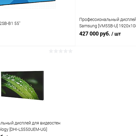
Профессиональный дисплей
2SB-B1 55"
Samsung [VM55B-U] 1920х10
м2,проходной DP, стык 3,5м
427 000 руб.
/ шт
В корзину
В корз
 клик
Сравнение
Купить в 1 клик
ое
Под заказ
В избранное
льный дисплей для видеостен
logy [DHI-LS550UEM-UG]
00:1,500кд/м2,проходной DP,стык