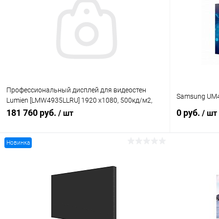
Профессиональный дисплей для видеостен
Samsung UM4
Lumien [LMW4935LLRU] 1920 x1080, 500кд/м2,
1000:1, стык 3.5мм, 24/7
181 760 руб.
0 руб.
/ шт
/ шт
Новинка
В корзину
Купить в 1 клик
Сравнение
Купить в 1
В избранное
Под заказ
В избранн