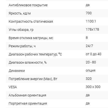
да
Антибликовое покрытие
700
Яркость, кд/м
1100:1
Контрастность статическая
178x178
Углы обзора, гр
8
Время отклика матрицы, мс
24/7
Режим работы, ч
от 0 до 40
Диапазон рабочих температур, ⁰С
20 - 80
Диапазон влажности, %
опция
Динамики
320
Потребление энергии (Max), Вт
300 x 300
VESA
да
Альбомная ориентация
да
Портретная ориентация