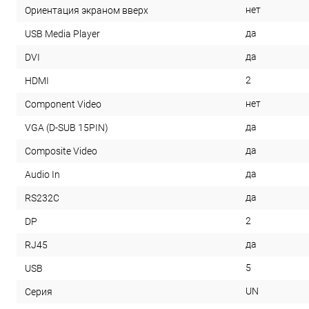
нет
Ориентация экраном вверх
да
USB Media Player
да
DVI
2
HDMI
нет
Component Video
да
VGA (D-SUB 15PIN)
да
Composite Video
да
Audio In
да
RS232С
2
DP
да
RJ45
5
USB
UN
Серия