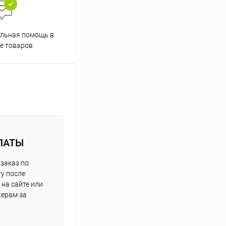
льная помощь в
е товаров
ЛАТЫ
заказ по
у после
на сайте или
жерам за