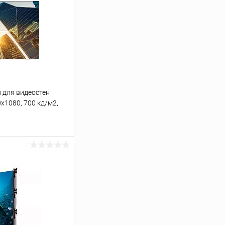
 для видеостен
0x1080, 700 кд/м2,
PS
ину
Сравнение
Под заказ