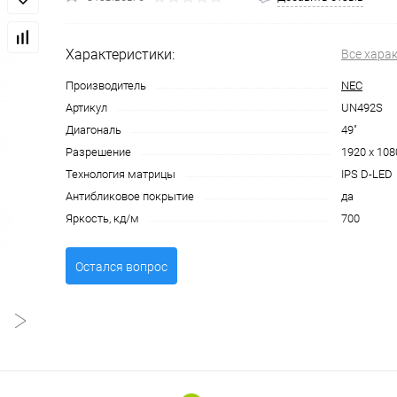
Характеристики:
Все хара
Производитель
NEC
Артикул
UN492S
Диагональ
49"
Разрешение
1920 x 108
Технология матрицы
IPS D-LED
Антибликовое покрытие
да
Яркость, кд/м
700
Остался вопрос