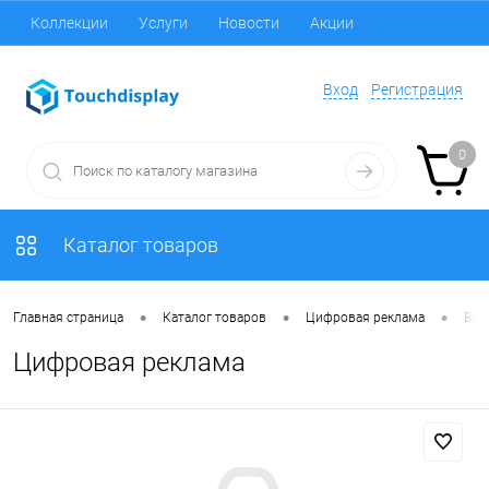
Коллекции
Услуги
Новости
Акции
Вход
Регистрация
0
Каталог товаров
•
•
•
Главная страница
Каталог товаров
Цифровая реклама
Вид
Цифровая реклама