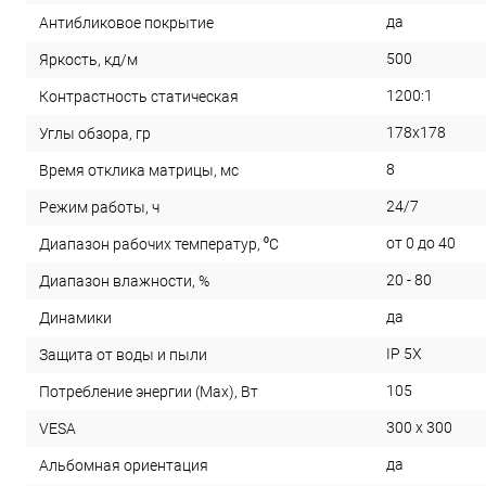
да
Антибликовое покрытие
500
Яркость, кд/м
1200:1
Контрастность статическая
178x178
Углы обзора, гр
8
Время отклика матрицы, мс
24/7
Режим работы, ч
от 0 до 40
Диапазон рабочих температур, ⁰С
20 - 80
Диапазон влажности, %
да
Динамики
IP 5X
Защита от воды и пыли
105
Потребление энергии (Max), Вт
300 x 300
VESA
да
Альбомная ориентация