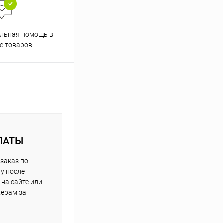
льная помощь в
е товаров
ЛАТЫ
заказ по
у после
на сайте или
жерам за