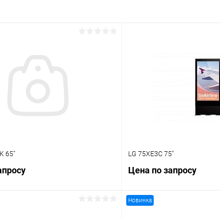
K 65"
LG 75XE3C 75"
апросу
Цена по запросу
Новинка