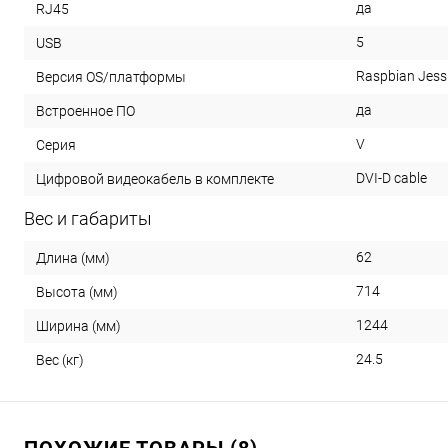
да
RJ45
5
USB
Raspbian Jessi
Версия OS/платформы
да
Встроенное ПО
V
Серия
DVI-D cable
Цифровой видеокабель в комплекте
Вес и габариты
62
Длина (мм)
714
Высота (мм)
1244
Ширина (мм)
24.5
Вес (кг)