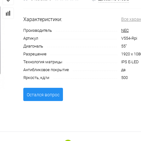
Характеристики:
Все хара
Производитель
NEC
Артикул
V554-Rpi
Диагональ
55"
Разрешение
1920 x 108
Технология матрицы
IPS E-LED
Антибликовое покрытие
да
Яркость, кд/м
500
Остался вопрос