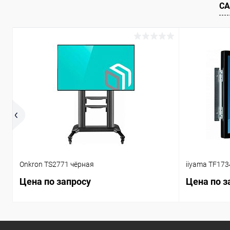
СА
В избранное
Под заказ
В избранн
Onkron TS2771 чёрная
iiyama TF17
Цена по запросу
Цена по з