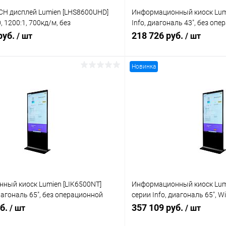
CH дисплей Lumien [LHS8600UHD]
Информационный киоск Lumi
, 1200:1, 700кд/м, без
Info, диагональ 43", без оп
й системы, 24/7, альбомная/
яркость 350 кд/кв.м, контра
руб.
218 726 руб.
/ шт
/ шт
ориентация
проекционно-емкостная тех
Новинка
В корзину
В корз
 клик
Сравнение
Купить в 1 клик
ое
Под заказ
В избранное
ный киоск Lumien [LIK6500NT]
Информационный киоск Lumi
диагональ 65", без операционной
серии Info, диагональ 65", 
ость 350 кд/кв.м, контрастность
кд/кв.м, контрастность 1400
уб.
357 109 руб.
/ шт
/ шт