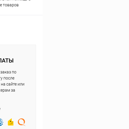
е товаров
ЛАТЫ
заказ по
у после
на сайте или
жерам за
е