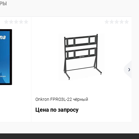
АРЫ
Onkron FPRO3L-22 чёрный
D
Цена по запросу
7