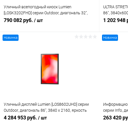
Уличный всепогодный киоск Lumien
ULTRA STRET
[LOSK3202FHD] серии Outdoor, диагональ 32",
86", 3840x600
1920 x 1080, яркость 4000 кд/кв.м, IP67,
операционно
790 082 руб.
1 202 948 
/ шт
защитное стекло IK10, оптическая склейка,
портретная 
система охлаждения без вентиляторов,
интеллектуальное управление яркостью, 24/7
Новинка
Новинка
В корзину
Купить в 1 клик
Сравнение
Купить в 1
В избранное
Под заказ
В избранн
Уличный дисплей Lumien [LOS8602UHD] серии
Информацион
Outdoor, диагональ 86", 3840 x 2160, яркость
серии Info, 
4000 кд/кв.м, IP67, защитное стекло IK10,
системы, ярк
4 284 953 руб.
263 420 р
/ шт
оптическая склейка, система охлаждения без
1400:1