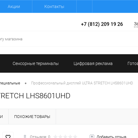
Акции
Контакты
+7 (812) 209 19 26
З
Сенсорные терминалы
Цифровая реклама
Гото
•
пециальные
Профессиональный дисплей ULTRA STRETCH LHS8601UHD
STRETCH LHS8601UHD
КИ
ПОХОЖИЕ ТОВАРЫ
Отзывов: 0
Добавить отзыв