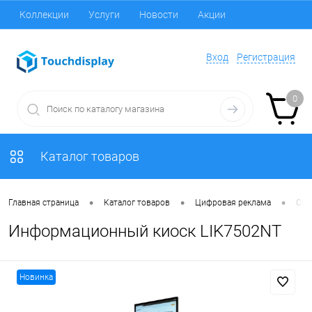
Коллекции
Услуги
Новости
Акции
Вход
Регистрация
0
Каталог товаров
•
•
•
Главная страница
Каталог товаров
Цифровая реклама
Спе
Информационный киоск LIK7502NT
Новинка