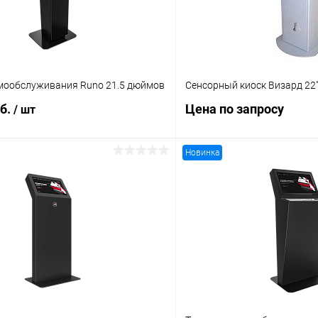
мообслуживания Runo 21.5 дюймов
Сенсорный киоск Визард 22
уб.
Цена по запросу
/ шт
Новинка
В корзину
Запросит
 клик
Сравнение
Купить в 1 клик
ое
Под заказ
В избранное