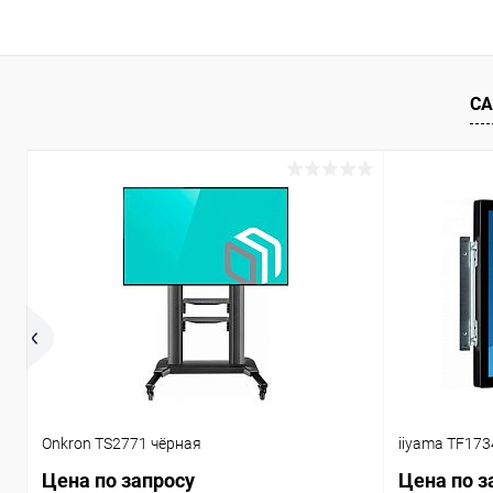
В корзину
Купить в 1 клик
Сравнение
Купить в 1
СА
В избранное
Под заказ
В избранн
Onkron TS2771 чёрная
iiyama TF17
Цена по запросу
Цена по з