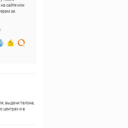
на сайте или
жерам за
е
я, выдачи талона,
с центрах и в