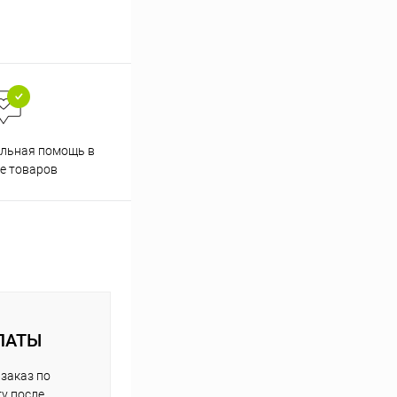
льная помощь в
е товаров
ЛАТЫ
заказ по
у после