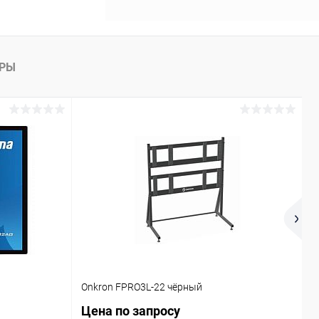
АРЫ
Onkron FPRO3L-22 чёрный
D
Цена по запросу
7