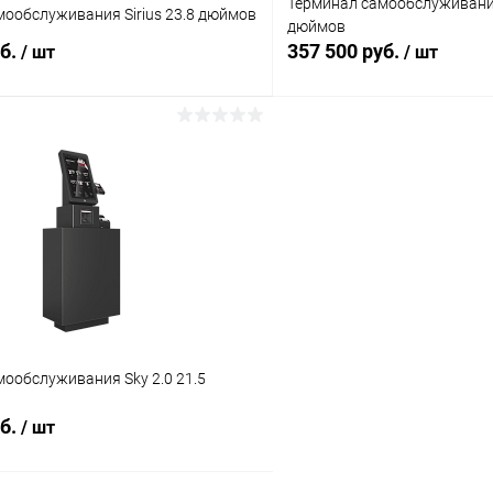
Терминал самообслуживания
мообслуживания Sirius 23.8 дюймов
дюймов
уб.
357 500 руб.
/ шт
/ шт
В корзину
В корз
 клик
Сравнение
Купить в 1 клик
ое
Под заказ
В избранное
ообслуживания Sky 2.0 21.5
уб.
/ шт