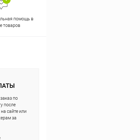
льная помощь в
е товаров
ЛАТЫ
заказ по
у после
на сайте или
жерам за
е