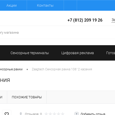
Акции
Контакты
+7 (812) 209 19 26
З
Сенсорные терминалы
Цифровая реклама
Гото
•
енсорные рамки
Zaagtech Сенсорная рамка 106" 2 касания
ания
КИ
ПОХОЖИЕ ТОВАРЫ
Отзывов: 0
Добавить отзыв