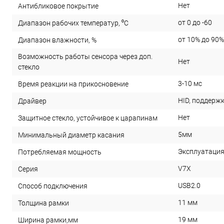
Нет
Антибликовое покрытие
от 0 до -60
Диапазон рабочих температур, ⁰С
от 10% до 90%
Диапазон влажности, %
Возможность работы сенсора через доп.
Нет
стекло
3-10 мс
Время реакции на прикосновение
HID, поддержк
Драйвер
Нет
Защитное стекло, устойчивое к царапинам
5мм
Минимальный диаметр касания
Эксплуатация
Потребляемая мощность
V7X
Серия
USB2.0
Способ подключения
11 мм
Толщина рамки
19 мм
Ширина рамки,мм