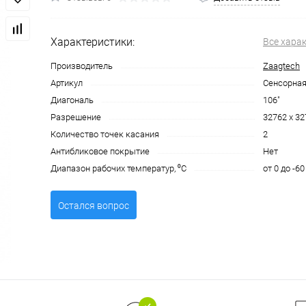
Характеристики:
Все хара
Производитель
Zaagtech
Артикул
Сенсорная
Диагональ
106"
Разрешение
32762 х 3
Количество точек касания
2
Антибликовое покрытие
Нет
Диапазон рабочих температур, ⁰С
от 0 до -60
Остался вопрос