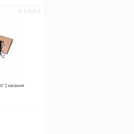
ь цену
Сравнение
Под заказ
0" 2 касания
ь цену