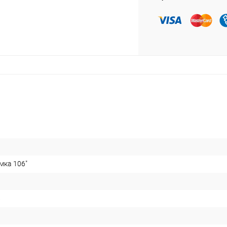
мка 106"
8