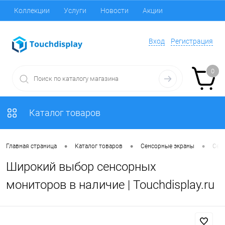
Коллекции
Услуги
Новости
Акции
Вход
Регистрация
0
Каталог товаров
•
•
•
Главная страница
Каталог товаров
Сенсорные экраны
Сен
Широкий выбор сенсорных
мониторов в наличие | Touchdisplay.ru