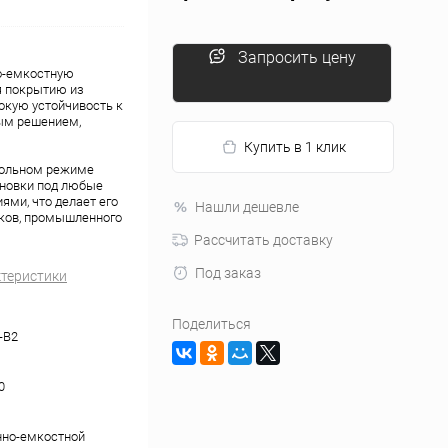
Запросить цену
но-емкостную
я покрытию из
окую устойчивость к
ым решением,
Купить в 1 клик
стольном режиме
ановки под любые
ми, что делает его
Нашли дешевле
сков, промышленного
Рассчитать доставку
Под заказ
ктеристики
Поделиться
-B2
0
нно-емкостной