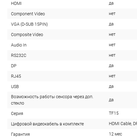
да
HDMI
нет
Component Video
да
VGA (D-SUB 15PIN)
нет
Composite Video
нет
Audio In
нет
RS232С
да
DP
нет
RJ45
да
USB
Возможность работы сенсора через доп.
да
стекло
TF15
Серия
HDMI Cable, D
Цифровой видеокабель в комплекте
12 мес
Гарантия