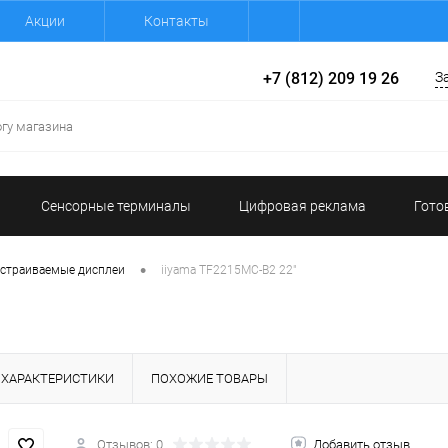
Акции
Контакты
+7 (812) 209 19 26
З
Сенсорные терминалы
Цифровая реклама
Гото
•
страиваемые дисплеи
iiyama TF2215MC-B2 22"
ХАРАКТЕРИСТИКИ
ПОХОЖИЕ ТОВАРЫ
Отзывов: 0
Добавить отзыв