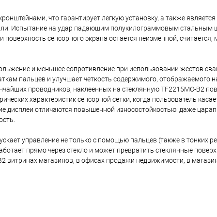
онштейнами, что гарантирует легкую установку, а также являетс
говли. Испытание на удар падающим полукилограммовым стальным 
ли поверхность сенсорного экрана остается неизменной, считается,
кольжение и меньшее сопротивление при использовании жестов свай
аткам пальцев и улучшает четкость содержимого, отображаемого на
тончайших проводников, наклеенных на стеклянную TF2215MC-B2 пов
ических характеристик сенсорной сетки, когда пользователь касае
кие дисплеи отличаются повышенной износостойкостью: даже царап
ость.
ускает управление не только с помощью пальцев (также в тонких р
работает прямо через стекло и может превратить стеклянные поверх
B2 витринах магазинов, в офисах продажи недвижимости, в магази