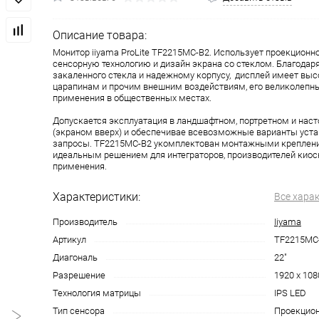
Описание товара:
Монитор iiyama ProLite TF2215MC-B2. Использует проекцион
сенсорную технологию и дизайн экрана со стеклом. Благодар
закаленного стекла и надежному корпусу, дисплей имеет выс
царапинам и прочим внешним воздействиям, его великолепн
применения в общественных местах.
Допускается эксплуатация в ландшафтном, портретном и на
(экраном вверх) и обеспечивае всевозможные варианты уст
запросы. TF2215MC-B2 укомплектован монтажными крепления
идеальным решением для интеграторов, производителей кио
применения.
Характеристики:
Все хара
Производитель
Iiyama
Артикул
TF2215MC
Диагональ
22"
Разрешение
1920 x 108
Технология матрицы
IPS LED
Тип сенсора
Проекцио