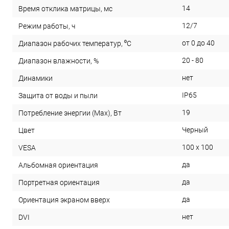
14
Время отклика матрицы, мс
12/7
Режим работы, ч
от 0 до 40
Диапазон рабочих температур, ⁰С
20 - 80
Диапазон влажности, %
нет
Динамики
IP65
Защита от воды и пыли
19
Потребление энергии (Max), Вт
Черный
Цвет
100 x 100
VESA
да
Альбомная ориентация
да
Портретная ориентация
да
Ориентация экраном вверх
нет
DVI