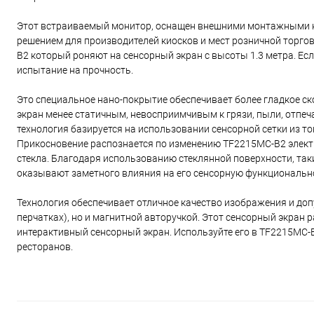
Этот встраиваемый монитор, оснащен внешними монтажными кр
решением для производителей киосков и мест розничной тор
B2 который роняют на сенсорный экран с высоты 1.3 метра. Ес
испытание на прочность.
Это специальное нано-покрытие обеспечивает более гладкое с
экран менее статичным, невосприимчивым к грязи, пыли, отпеч
технология базируется на использовании сенсорной сетки из 
Прикосновение распознается по изменению TF2215MC-B2 электр
стекла. Благодаря использованию стеклянной поверхности, та
оказывают заметного влияния на его сенсорную функциональн
Технология обеспечивает отличное качество изображения и доп
перчатках), но и магнитной авторучкой. Этот сенсорный экран 
интерактивный сенсорный экран. Используйте его в TF2215MC-
ресторанов.