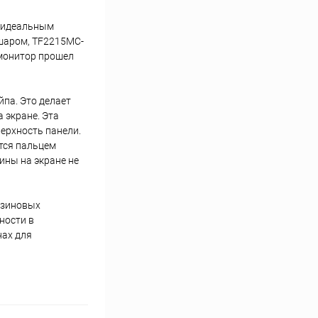
я идеальным
шаром, TF2215MC-
 монитор прошел
па. Это делает
 экране. Эта
ерхность панели.
тся пальцем
ины на экране не
езиновых
ности в
нах для