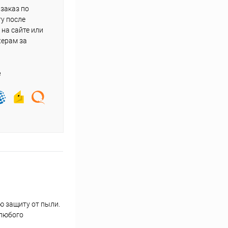
заказ по
у после
на сайте или
жерам за
е
ю защиту от пыли.
 любого