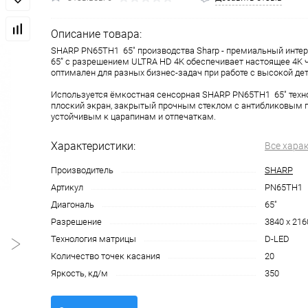
Описание товара:
SHARP PN65TH1 65" производства Sharp - премиальный инте
65” с разрешением ULTRA HD 4K обеспечивает настоящее 4K ч
оптимален для разных бизнес-задач при работе с высокой де
Используется ёмкостная сенсорная SHARP PN65TH1 65" техн
плоский экран, закрытый прочным стеклом с антибликовым 
устойчивым к царапинам и отпечаткам.
Характеристики:
Все хара
Производитель
SHARP
Артикул
PN65TH1
Диагональ
65"
Разрешение
3840 x 216
Технология матрицы
D-LED
Количество точек касания
20
Яркость, кд/м
350