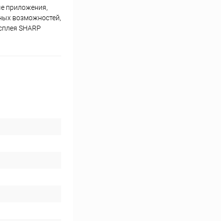
ые приложения,
ьных возможностей,
исплея SHARP