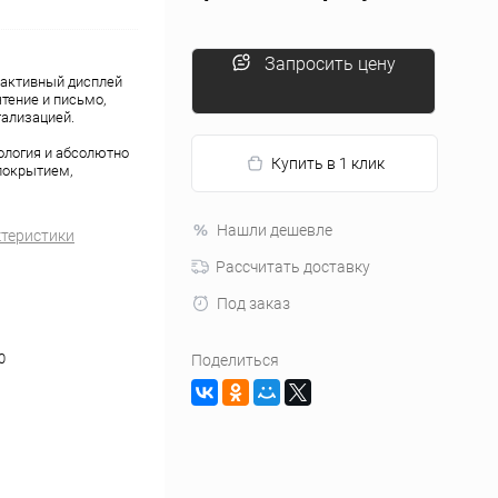
Запросить цену
рактивный дисплей
тение и письмо,
тализацией.
ология и абсолютно
Купить в 1 клик
покрытием,
Нашли дешевле
ктеристики
Рассчитать доставку
Под заказ
0
Поделиться