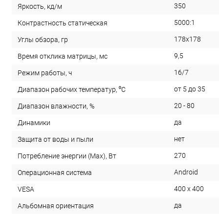
350
Яркость, кд/м
5000:1
Контрастность статическая
178x178
Углы обзора, гр
9,5
Время отклика матрицы, мс
16/7
Режим работы, ч
от 5 до 35
Диапазон рабочих температур, ⁰С
20 - 80
Диапазон влажности, %
да
Динамики
нет
Защита от воды и пыли
270
Потребление энергии (Max), Вт
Android
Операционная система
400 x 400
VESA
да
Альбомная ориентация