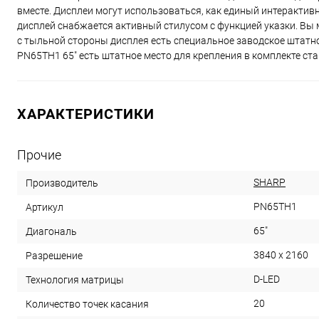
вместе. Дисплеи могут использоваться, как единый интеракти
дисплей снабжается активный стилусом с функцией указки. Вы
с тыльной стороны дисплея есть специальное заводское штатн
PN65TH1 65" есть штатное место для крепления в комплекте ста
ХАРАКТЕРИСТИКИ
Прочие
SHARP
Производитель
PN65TH1
Артикул
65"
Диагональ
3840 x 2160
Разрешение
D-LED
Технология матрицы
20
Количество точек касания