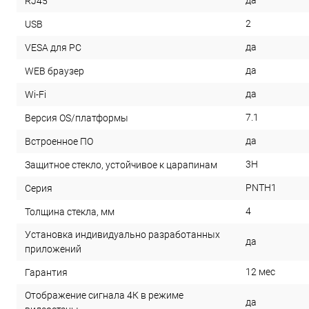
да
RJ45
2
USB
да
VESA для PC
да
WEB браузер
да
Wi-Fi
7.1
Версия OS/платформы
да
Встроенное ПО
3H
Защитное стекло, устойчивое к царапинам
PNTH1
Серия
4
Толщина стекла, мм
Установка индивидуально разработанных
да
приложений
12 мес
Гарантия
Отображение сигнала 4К в режиме
да