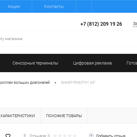
Акции
Контакты
+7 (812) 209 19 26
З
Сенсорные терминалы
Цифровая реклама
Гото
•
исплеи больших диагоналей
SHARP PN65TH1 65"
ХАРАКТЕРИСТИКИ
ПОХОЖИЕ ТОВАРЫ
Отзывов: 0
Добавить отзыв