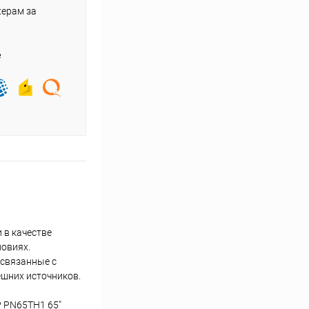
жерам за
е
 в качестве
ловиях.
 связанные с
ешних источников.
P PN65TH1 65"