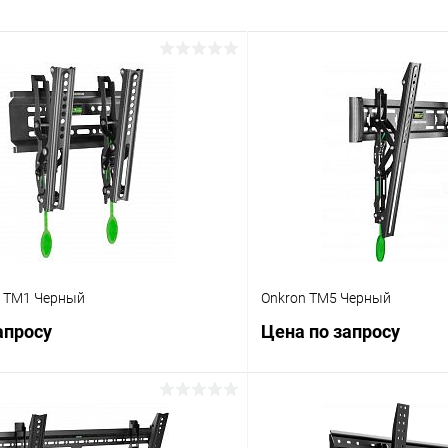
C TM1 Черный
Onkron TM5 Черный
апросу
Цена по запросу
Запросить цену
Запросит