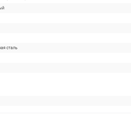
ый
ая сталь