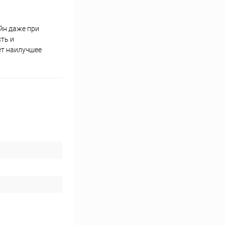
йн даже при
ть и
ет наилучшее