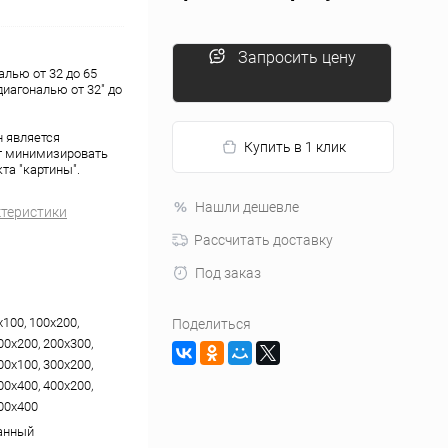
Запросить цену
алью от 32 до 65
иагональю от 32" до
 является
Купить в 1 клик
ет минимизировать
та "картины".
Нашли дешевле
ктеристики
Рассчитать доставку
Под заказ
x100, 100х200,
Поделиться
00х200, 200х300,
00х100, 300х200,
00х400, 400х200,
400х400
анный