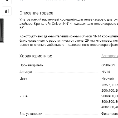
Описание товара:
Ультратонкий настенный кронштейн для телевизоров с диагон
дюймов. Кронштейн Onkron NN14 подходит для телевизоров с д
65".
Конструктивно данный телевизионный Onkron NN14 кронштейн
фиксированным с расстоянием от стены 29 мм, что позволя
вылет от стены о добиться от подвешенного телевизора эффек
Характеристики:
Все хара
Производитель
ONKRON
Артикул
NN14
Цвет
Черный
75х75, 100
200х100, 2
VESA
200х400, 3
300х300, 3
400х300, 
Вид установки
Фиксиров