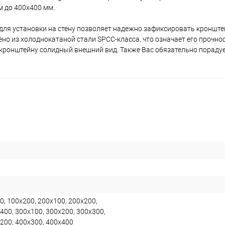
 до 400x400 мм.
ля установки на стену позволяет надежно зафиксировать кронште
о из холоднокатаной стали SPCC-класса, что означает его прочнос
 кронштейну солидный внешний вид. Также Вас обязательно пораду
0, 100х200, 200х100, 200х200,
400, 300х100, 300х200, 300х300,
200, 400х300, 400х400