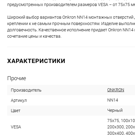
предусмотренных производителем размеров VESA – от 75x75 мм
Широкий выбор вариантов Onkron NN14 монтажных отверстий д
креплении к не самым прочным поверхностям. Изделие выполнен
долговечность. Качественное исполнение придает Onkron NN14
сочетание цены и качества.
ХАРАКТЕРИСТИКИ
Прочие
ONKRON
Производитель
NN14
Артикул
Черный
Цвет
75х75, 100x10
VESA
200х300, 200х
300х400, 400х