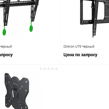
 клик
Сравнение
Купить в 1 клик
ое
Под заказ
В избранное
 Черный
Onkron UT9 Черный
апросу
Цена по запросу
Запросить цену
Запросит
 клик
Сравнение
Купить в 1 клик
ое
Под заказ
В избранное