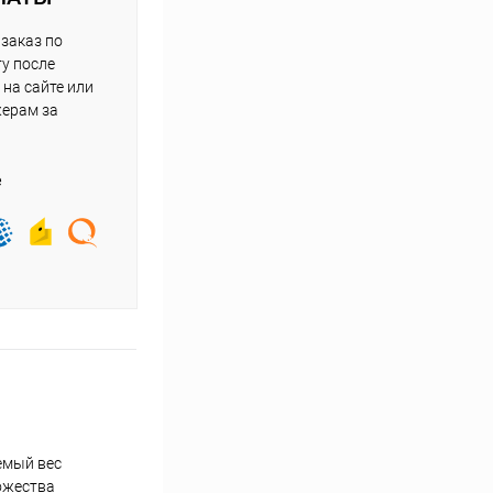
заказ по
у после
на сайте или
жерам за
е
емый вес
ножества