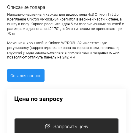
Описание товара:
Напольно-настенный каркас для видеостены 4х3 Onkron Tilt Up.
Крепление Onkron APR03L-34 крепится в верхней части к стене, а
снизу к полу. Каркас рассчитан для 6-ти телевизионных панелей с
размерами диагонали 42"-70" дюймов и весом не превышающих
70 кг.
Механизм кронштейна Onkron WPRO3L-32 имеет точную
регулировку (корректировка экрана по горизонтали, вертикали,
глубине) упоры расположенные в нижней части направляющих,
позволяют оттянуть панель на 242 мм
Остался вопрос
Цена по запросу
Запросить цену