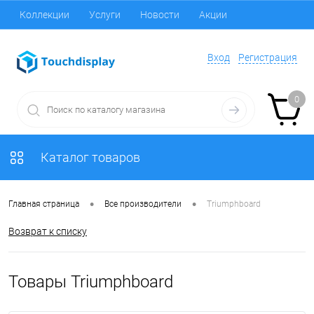
Коллекции
Услуги
Новости
Акции
Вход
Регистрация
0
Каталог товаров
•
•
Главная страница
Все производители
Triumphboard
Возврат к списку
Товары Triumphboard