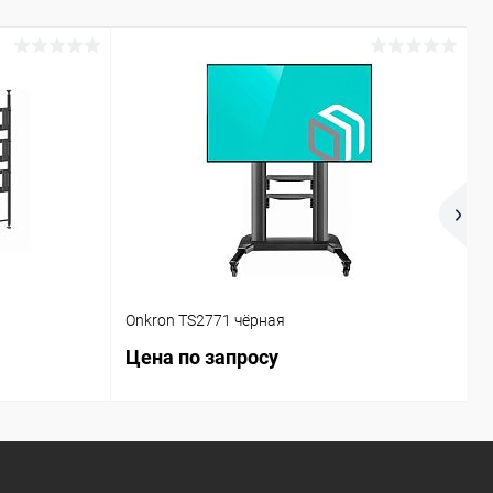
Onkron TS2771 чёрная
O
Цена по запросу
Ц