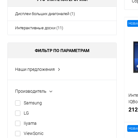
Со
Дисплеи больших диагоналей (1)
Нови
Интерактивные доски (11)
ФИЛЬТР ПО ПАРАМЕТРАМ
Наши предложения
Новинка
Хит продаж
Производитель
Инте
Распродажа
IQBo
Samsung
Рекомендуем
350c
212
LG
16:9
Iiyama
Нови
ViewSonic