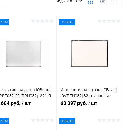
Вид каталога:
инка
Новинка
терактивная доска IQBoard
Интерактивная доска IQBoard
 RPT082-20 (RPN082)] 82", IR
[DVT TN082] 82", цифровые
нология, 20 касаний, USB,
камеры, 10 касаний, USB, 4:3,
 684 руб.
63 397 руб.
/ шт
/ шт
, 18 кг
win10
инка
Новинка
В корзину
В корзину