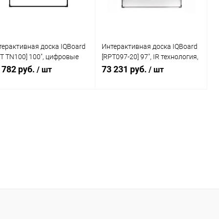
терактивная доска IQBoard
Интерактивная доска IQBoard
T TN100] 100", цифровые
[RPT097-20] 97", IR технология,
еры, 10 касаний, USB,
20 касаний, USB, 16:10
 782 руб.
73 231 руб.
/ шт
/ шт
10, win10
В корзину
В корзину
Купить в 1
Сравнение
Купить в 1
Сравнение
к
клик
В избранное
Под заказ
В избранное
Под заказ