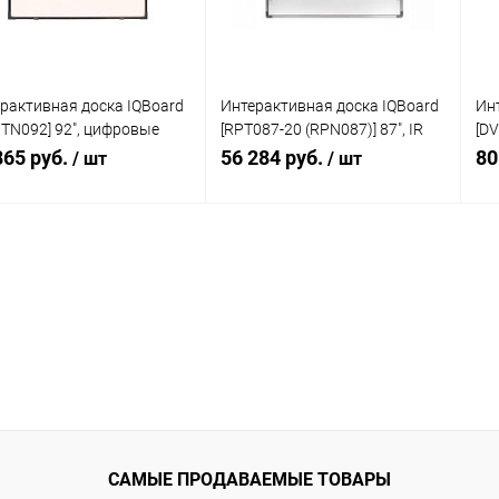
рактивная доска IQBoard
Интерактивная доска IQBoard
Ин
 TN092] 92", цифровые
[RPT087-20 (RPN087)] 87", IR
[DV
ры, 10 касаний, USB,
технология, 20 касаний, USB,
кам
865 руб.
56 284 руб.
80
/ шт
/ шт
0, win10
4:3
16:
В корзину
В корзину
упить в 1
Сравнение
Купить в 1
Сравнение
клик
кли
 избранное
Под заказ
В избранное
Под заказ
САМЫЕ ПРОДАВАЕМЫЕ ТОВАРЫ