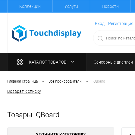
Коллекции
Услуги
Новости
Вход
Регистрация
КАТАЛОГ ТОВАРОВ
Сенсорные дисплеи
•
•
Главная страница
Все производители
IQBoard
Возврат к списку
Товары IQBoard
УТОЧНИТЕ КАТЕГОРИЮ: