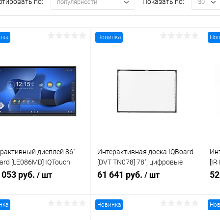
ртировать по:
Показать по:
популярности
30
нка
Новинка
Нов
рактивный дисплей 86"
Интерактивная доска IQBoard
Ин
ard [LE086MD] IQTouch
[DVT TN078] 78", цифровые
[IR
d/m2, 5000:1, 4K UHD,
камеры, 10 касаний, USB, 4:3,
тех
 053 руб.
61 641 руб.
52
/ шт
/ шт
, 60Hz
win10
4:3
нка
Новинка
Нов
В корзину
В корзину